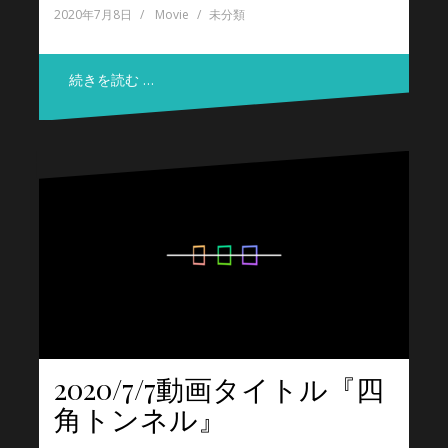
2020年7月8日
Movie
未分類
続きを読む …
2020/7/7動画タイトル『四
角トンネル』