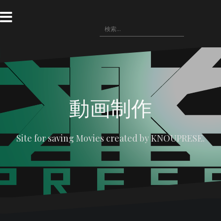
コ
ン
テ
検
〓
WRITING(記
ン
〓
悪
〓
〓
索:
事)
HOME
役
NOVELS(小
IMAGE(画
ツ
の
説)
像
へ
広
配
場
布)
ス
キ
ッ
プ
動画制作
Site for saving Movies created by KNOUPRESE.