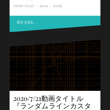
2020年7月22日
Movie
未分類
続きを読む …
2020/7/21動画タイトル
『ランダムラインカスタ