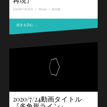
2020年7月25日
Movie
未分類
続きを読む …
2020/7/24動画タイトル
『多角形ライン』