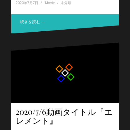
2020年7月7日
Movie
未分類
続きを読む …
2020/7/6動画タイトル『エ
レメント』