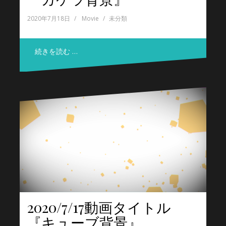
2020年7月18日
Movie
未分類
続きを読む …
2020/7/17動画タイトル
『キューブ背景』