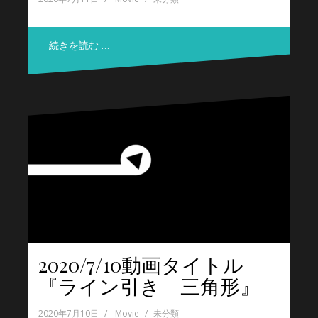
続きを読む …
2020/7/10動画タイトル
『ライン引き 三角形』
2020年7月10日
Movie
未分類