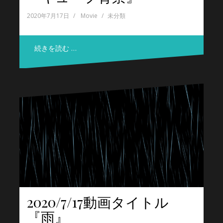
2020年7月17日
Movie
未分類
続きを読む …
2020/7/17動画タイトル
『雨』