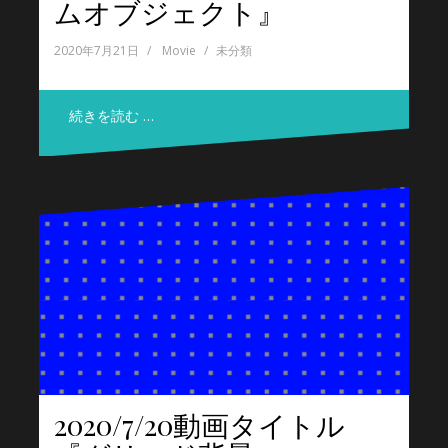
ムオブジェクト』
2020年7月21日
Movie
未分類
続きを読む …
2020/7/20動画タイトル