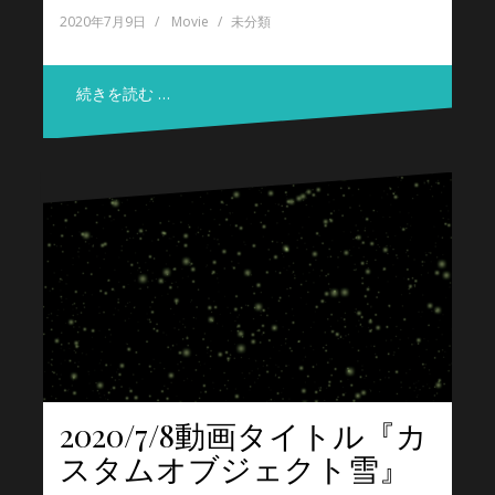
2020年7月9日
Movie
未分類
続きを読む …
2020/7/8動画タイトル『カ
スタムオブジェクト雪』