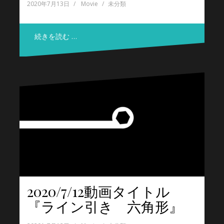
2020年7月13日
Movie
未分類
続きを読む …
2020/7/12動画タイトル
『ライン引き 六角形』