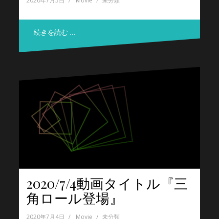
2020年7月5日
Movie
未分類
続きを読む …
2020/7/4動画タイトル『三
角ロール登場』
2020年7月4日
Movie
未分類