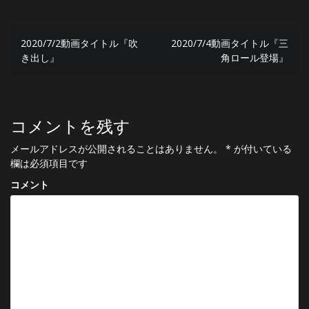
投
2020/7/2動画タイトル『吹
2020/7/4動画タイトル『三
稿
き出し』
角ロール登場』
ナ
ビ
ゲ
コメントを残す
ー
メールアドレスが公開されることはありません。
*
が付いている
欄は必須項目です
シ
コメント
ョ
ン