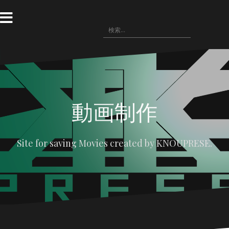
コ
ン
テ
検
〓
WRITING(記
ン
〓
悪
〓
〓
索:
事)
HOME
役
NOVELS(小
IMAGE(画
ツ
の
説)
像
へ
広
配
場
布)
ス
キ
ッ
プ
動画制作
Site for saving Movies created by KNOUPRESE.