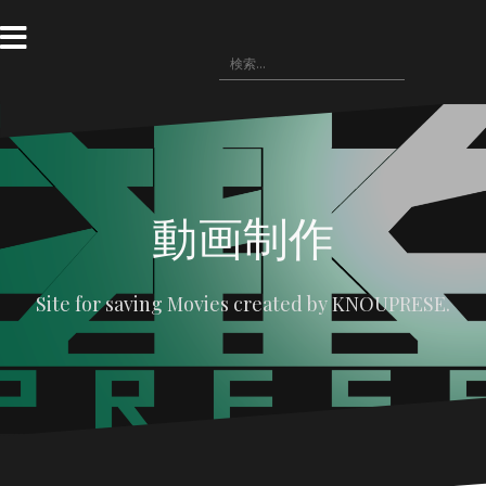
コ
ン
テ
検
〓
WRITING(記
ン
〓
悪
〓
〓
索:
事)
HOME
役
NOVELS(小
IMAGE(画
ツ
の
説)
像
へ
広
配
場
布)
ス
キ
ッ
プ
動画制作
Site for saving Movies created by KNOUPRESE.