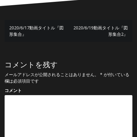
投
2020/6/17動画タイトル『図
2020/6/19動画タイトル『図
稿
形集合』
形集合2』
ナ
ビ
ゲ
コメントを残す
ー
メールアドレスが公開されることはありません。
*
が付いている
欄は必須項目です
シ
コメント
ョ
ン