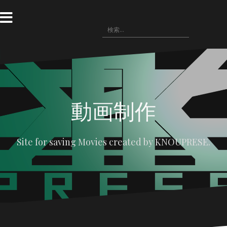
コ
ン
テ
検
〓
WRITING(記
ン
〓
悪
〓
〓
索:
事)
HOME
役
NOVELS(小
IMAGE(画
ツ
の
説)
像
へ
広
配
場
布)
ス
キ
ッ
プ
動画制作
Site for saving Movies created by KNOUPRESE.