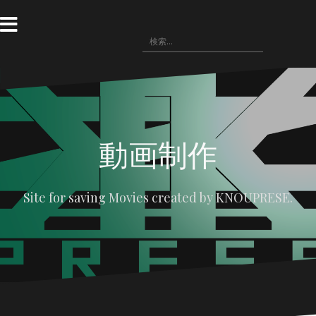
コ
ン
テ
検
〓
WRITING(記
ン
〓
悪
〓
〓
索:
事)
HOME
役
NOVELS(小
IMAGE(画
ツ
の
説)
像
へ
広
配
場
布)
ス
キ
ッ
プ
動画制作
Site for saving Movies created by KNOUPRESE.