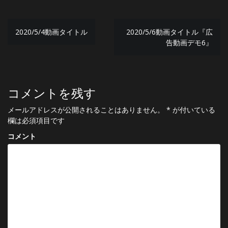
投
2020/5/4動画タイトル
2020/5/6動画タイトル『広
稿
告動画デモ6』
ナ
ビ
ゲ
コメントを残す
ー
メールアドレスが公開されることはありません。
*
が付いている
欄は必須項目です
シ
コメント
ョ
ン