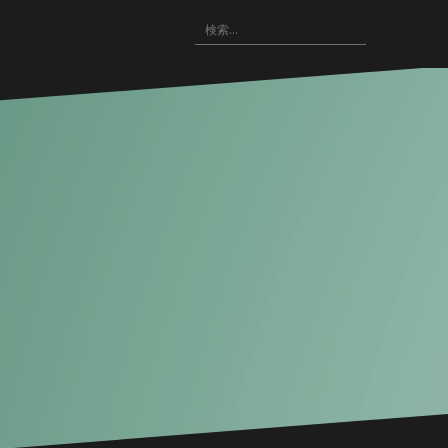
〓
検
WRITING(記
〓
悪
〓
〓
索:
事)
HOME
役
NOVELS(小
IMAGE(画
の
説)
像
広
配
場
布)