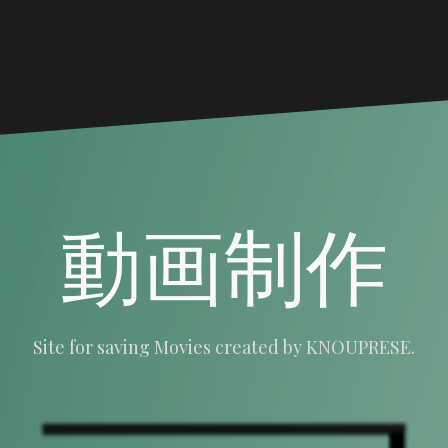
動画制作
Site for saving Movies created by KNOUPRESE.