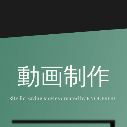
動画制作
Site for saving Movies created by KNOUPRESE.