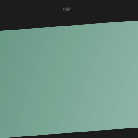
〓
検
WRITING(記
〓
悪
〓
〓
索:
事)
HOME
役
NOVELS(小
IMAGE(画
の
説)
像
広
配
場
布)