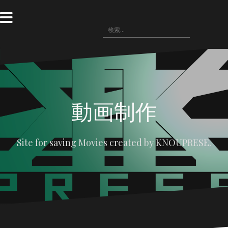
コ
ン
テ
検
〓
WRITING(記
ン
〓
悪
〓
〓
索:
事)
HOME
役
NOVELS(小
IMAGE(画
ツ
の
説)
像
へ
広
配
場
布)
ス
キ
ッ
プ
動画制作
Site for saving Movies created by KNOUPRESE.