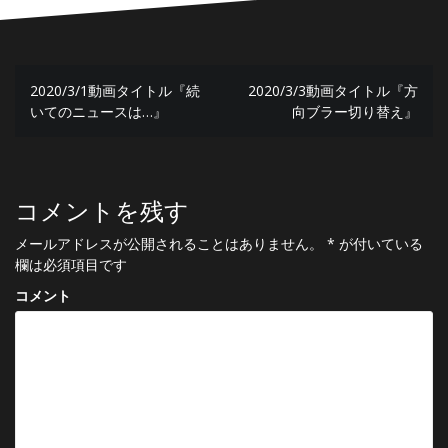
投
2020/3/1動画タイトル『続
2020/3/3動画タイトル『方
稿
いてのニュースは…』
向ブラー切り替え』
ナ
ビ
ゲ
コメントを残す
ー
メールアドレスが公開されることはありません。
*
が付いている
欄は必須項目です
シ
コメント
ョ
ン