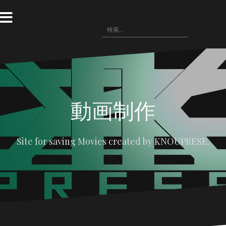
コ
ン
テ
検
〓
WRITING(記
ン
〓
悪
〓
〓
索:
事)
HOME
役
NOVELS(小
IMAGE(画
ツ
の
説)
像
へ
広
配
場
布)
ス
キ
ッ
プ
動画制作
Site for saving Movies created by KNOUPRESE.