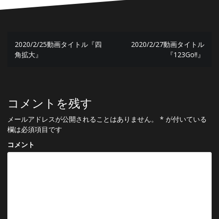
投
2020/2/25動画タイトル『四
2020/2/27動画タイトル
稿
角拡大』
『123Go!!』
ナ
ビ
ゲ
コメントを残す
ー
メールアドレスが公開されることはありません。
*
が付いている
欄は必須項目です
シ
コメント
ョ
ン