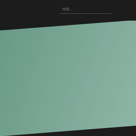
〓
検
WRITING(記
〓
悪
〓
〓
索:
事)
HOME
役
NOVELS(小
IMAGE(画
の
説)
像
広
配
場
布)