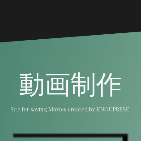
動画制作
Site for saving Movies created by KNOUPRESE.