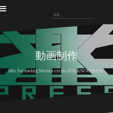
コ
ン
テ
検
〓
WRITING(記
ン
〓
悪
〓
〓
索:
事)
HOME
役
NOVELS(小
IMAGE(画
ツ
の
説)
像
へ
広
配
場
布)
ス
キ
ッ
プ
動画制作
Site for saving Movies created by KNOUPRESE.