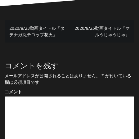
投
2020/8/23動画タイトル『タ
2020/8/25動画タイトル『マ
稿
テナガ丸テロップ花火』
ルうじゃうじゃ』
ナ
ビ
ゲ
コメントを残す
ー
メールアドレスが公開されることはありません。
*
が付いている
欄は必須項目です
シ
コメント
ョ
ン