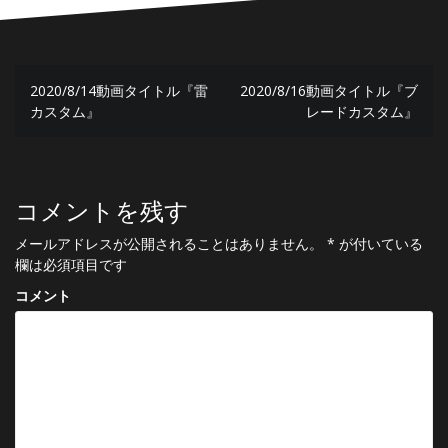
投
2020/8/14動画タイトル『雷
2020/8/16動画タイトル『ブ
稿
カスタム』
レードカスタム』
ナ
ビ
ゲ
コメントを残す
ー
メールアドレスが公開されることはありません。
*
が付いている
欄は必須項目です
シ
コメント
ョ
ン