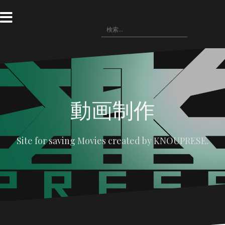
コ
ン
テ
検
〓
WRITING(記
ン
〓
悪
〓
〓
索:
事)
HOME
役
NOVELS(小
IMAGE(画
ツ
の
説)
像
へ
広
配
場
布)
ス
キ
ッ
プ
動画制作
Site for saving Movies created by KNOUPRESE.